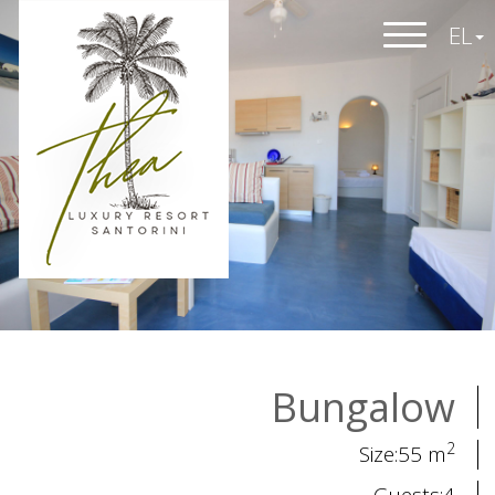
EL
Bungalow
2
Size:55 m
Guests:4