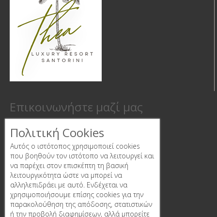
Επικοινωνήστε μαζί μας
Φήρα, Σαντορίνη 84700
Πολιτική Cookies
Phone:
+3022860 25357
Αυτός ο ιστότοπος χρησιμοποιεί cookies
που βοηθούν τον ιστότοπο να λειτουργεί και
Email:
info@thealuxuryresort.com
να παρέχει στον επισκέπτη τη βασική
λειτουργικότητα ώστε να μπορεί να
Follow us
αλληλεπιδράει με αυτό. Ενδέχεται να
χρησιμοποιήσουμε επίσης cookies για την
παρακολούθηση της απόδοσης, στατιστικών
ή την προβολή διαφημίσεων, αλλά μπορείτε