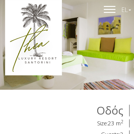
EL
Οδός
2
Size:23 m