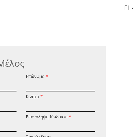
EL
Μέλος
Επώνυμο
*
Κινητό
*
Επανάληψη Κωδικού
*
Ταχ.Κωδικός