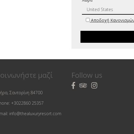
Αποδοχή Κανονισμών
οινωνήστε μαζί
Follow us
ήρα, Σαντορίνη 84700
hone:
+3022860 25357
mail:
info@thealuxuryresort.com