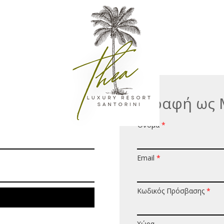
Εγγραφή ως 
Όνομα
*
Email
*
Κωδικός Πρόσβασης
*
Χώρα